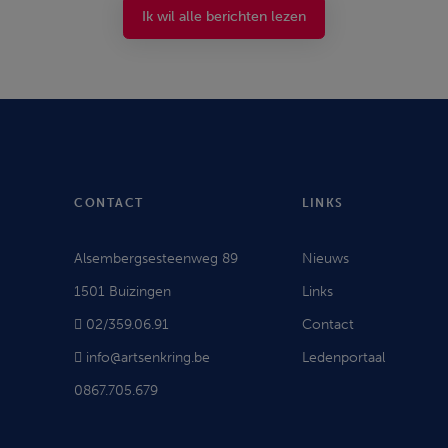
Ik wil alle berichten lezen
CONTACT
LINKS
Alsembergsesteenweg 89
Nieuws
1501 Buizingen
Links
02/359.06.91
Contact
info@artsenkring.be
Ledenportaal
0867.705.679