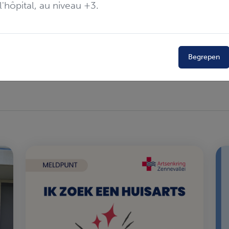
l'hôpital, au niveau +3.
 gemeenten
Halle, Beersel, Sint-Pieters-Leeuw, Pep
llei.
luiken
: Wachtpost Zennevallei, Medisch Huis en de 
Begrepen