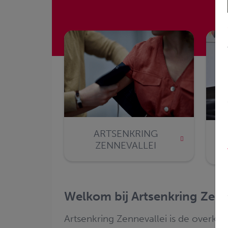
ARTSENKRING
ZENNEVALLEI
Welkom bij Artsenkring Zenn
Artsenkring Zennevallei is de overko