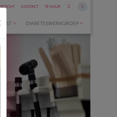
ERZICHT
CONTACT
TE HUUR
POST
DIABETESWERKGROEP