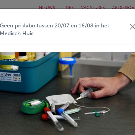
NIEUWS
LINKS
VACATURES
ARTSENOV
Geen priklabo tussen 20/07 en 16/08 in het
ARTSENKRING
MEDISCH HUIS
WACHT
Medisch Huis.
m